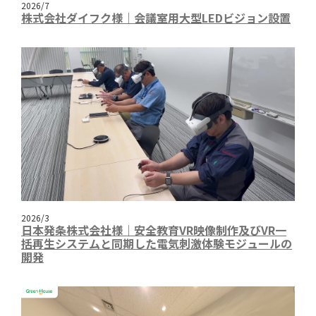
2026/7
株式会社ダイフク様｜会議室用大型LEDビジョン設置
2026/3
日本発条株式会社様｜安全教育VR映像制作及びVR一
括再生システムと同期した電気刺激体験モジュールの
開発