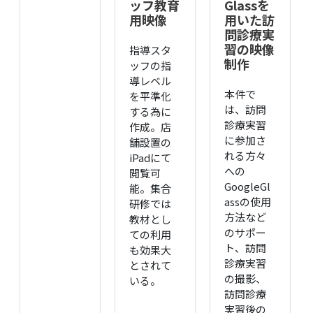
ッフ教育
Glassを
用映像
用いた訪
問診療実
習の映像
指導スタ
制作
ッフの指
導レベル
本件で
を平準化
は、訪問
する為に
診療実習
作成。店
に参加さ
舗設置の
れる方々
iPadにて
への
閲覧可
GoogleGl
能。集合
assの使用
研修では
方法など
教材とし
のサポー
ての利用
ト、訪問
も効果大
診療実習
とされて
の撮影、
いる。
訪問診療
実習後の