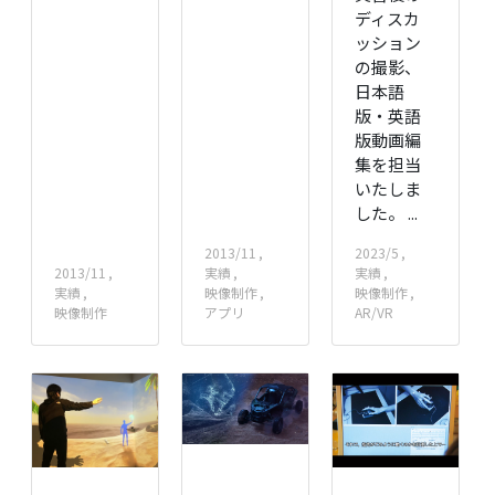
ディスカ
ッション
の撮影、
日本語
版・英語
版動画編
集を担当
いたしま
した。 ...
2013/11
2023/5
2013/11
実績
実績
実績
映像制作
映像制作
映像制作
アプリ
AR/VR