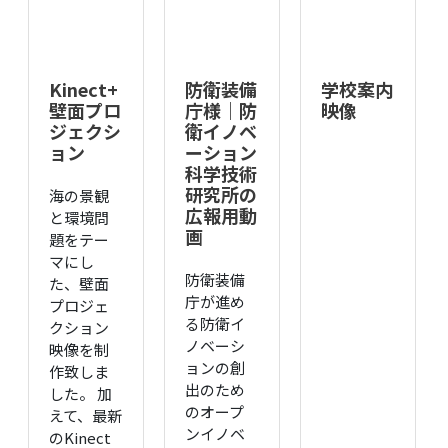
Kinect+
防衛装備
学校案内
壁面プロ
庁様｜防
映像
ジェクシ
衛イノベ
ョン
ーション
科学技術
研究所の
海の景観
広報用動
と環境問
画
題をテー
マにし
防衛装備
た、壁面
庁が進め
プロジェ
る防衛イ
クション
ノベーシ
映像を制
ョンの創
作致しま
出のため
した。 加
のオープ
えて、最新
ンイノベ
のKinect