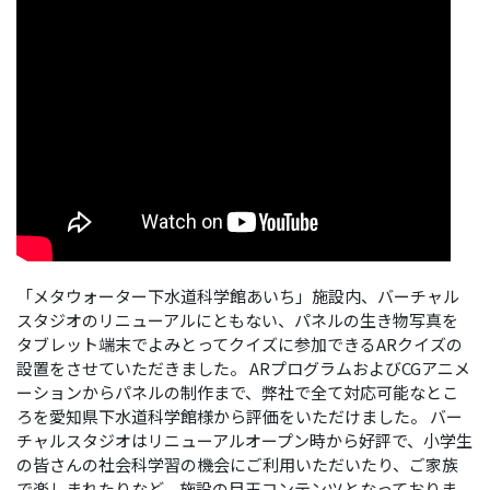
「メタウォーター下水道科学館あいち」施設内、バーチャル
スタジオのリニューアルにともない、パネルの生き物写真を
タブレット端末でよみとってクイズに参加できるARクイズの
設置をさせていただきました。 ARプログラムおよびCGアニメ
ーションからパネルの制作まで、弊社で全て対応可能なとこ
ろを愛知県下水道科学館様から評価をいただけました。 バー
チャルスタジオはリニューアルオープン時から好評で、小学生
の皆さんの社会科学習の機会にご利用いただいたり、ご家族
で楽しまれたりなど、施設の目玉コンテンツとなっておりま