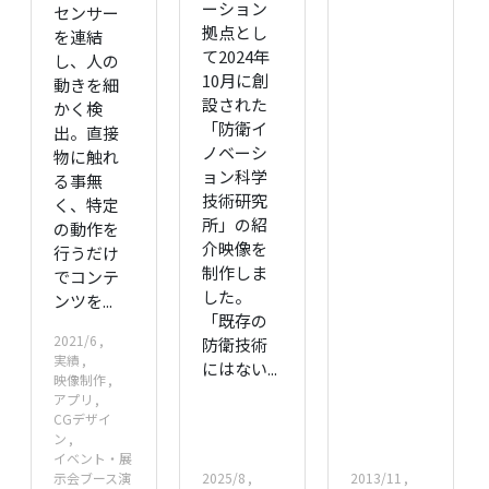
ーション
センサー
拠点とし
を連結
て2024年
し、人の
10月に創
動きを細
設された
かく検
「防衛イ
出。直接
ノベーシ
物に触れ
ョン科学
る事無
技術研究
く、特定
所」の紹
の動作を
介映像を
行うだけ
制作しま
でコンテ
した。
ンツを...
「既存の
2021/6
防衛技術
実績
にはない...
映像制作
アプリ
CGデザイ
ン
イベント・展
示会ブース演
2025/8
2013/11