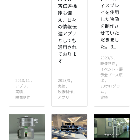
ィスプレ
斉伝達機
イを使用
能も備
した映像
え、日々
を制作さ
の情報伝
せていた
達アプリ
だきまし
としても
た。 3...
活用され
ておりま
2023/6
す
映像制作
イベント・展
示会ブース演
2013/11
2013/9
出
アプリ
実績
3Dホログラ
実績
映像制作
ム
映像制作
アプリ
実績