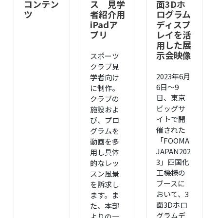
コンテン
ス 見学
面3Dホ
ツ
者紹介用
ログラム
iPadア
ディスプ
プリ
レイを活
用した展
示会映像
スポーツ
クラブ見
2023年6月
学者向け
6日～9
に制作。
日、東京
クラブの
ビッグサ
施設およ
イトで開
び、プロ
催された
グラムを
「FOOMA
動画を多
JAPAN202
用し具体
3」四国化
的なレッ
工機様の
スン風景
ブースに
を訴求し
おいて、3
ます。ま
面3Dホロ
た、本部
グラムデ
よりの一