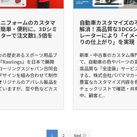
ユニフォームのカスタマ
自動車カスタマイズの
簡単・便利に。3Dシミ
解消！高品質な3DCG
ターで注文数1.5倍を
レーターにより「イメ
りの仕上がり」を実現
カの歴史あるスポーツ用品ブ
新車・中古車のカスタム専
Rawlings』を日本で展開
て、自動車の色やパーツの
ローリングスジャパン合同会
高品質な「全塗装」サービ
デザインを組み合わせて制作
する、株式会社パパママカ
オリジナルのアパレル製品を
豊富なカスタマイズ内容を
ていますが、型や色などカス
チェックリストで確認・共
中、顧客と...
1
2
Next