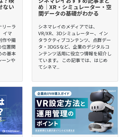
は？映
シネマレイおすすめ記事まと
せない
め｜XR・シミュレーター・空
間データの基礎がわかる
ナリーラ
シネマレイのメディアでは、
 イマ
VR/XR、3Dシミュレーター、イン
制作や撮
タラクティブコンテンツ、点群デー
の位置関
タ・3DGSなど、企業のデジタルコ
めの基本
ンテンツ活用に役立つ情報を紹介し
シーンや
ています。 この記事では、はじめ
てシネマ...