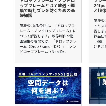
ドロップフレーム・ノンドロ
フレ
ップフレームとは？放送・編
24fp
集で時刻ズレを防ぐための基
と映
礎知識
第2回
第3回となる今回は、「ドロップフ
トとス
レーム・ノンドロップフレーム」に
説しま
ついて解説します。 映像制作や動
納品仕様
画編集の現場では、「ドロップフレ
「60i
ーム（Drop Frame／DF）」「ノン
けること
ドロップフレーム（Non-Dr...