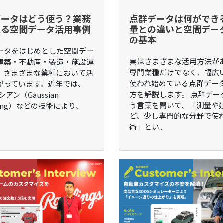
データはどう使う？業務
点群データは何ができ
見る空間データ活用事例
量との違いと空間デー
の基本
ータをはじめとした空間デー
実はさまざまな活用方法が
建築・不動産・製造・施設運
専門業種だけでなく、幅広
、さまざまな業種において活
使われ始めている点群デー
がっています。近年では、
方を解説します。 点群デー
シアン（Gaussian
う言葉を聞いて、「測量や
tting）などの技術により、
ど、少し専門的な分野で使
術」とい...