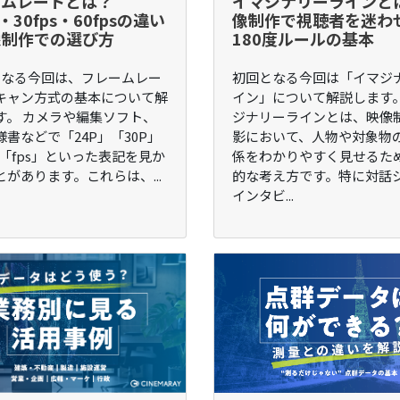
ームレートとは？
イマジナリーラインと
s・30fps・60fpsの違い
像制作で視聴者を迷わ
像制作での選び方
180度ルールの基本
となる今回は、フレームレー
初回となる今回は「イマジ
キャン方式の基本について解
イン」について解説します。
す。 カメラや編集ソフト、
ジナリーラインとは、映像
書などで「24P」「30P」
影において、人物や対象物
」「fps」といった表記を見か
係をわかりやすく見せるた
があります。これらは、...
的な考え方です。特に対話
インタビ...