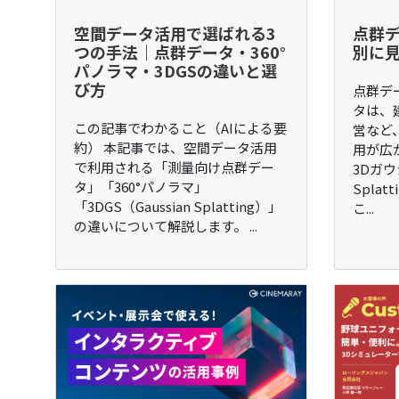
空間データ活用で選ばれる3
点群
つの手法｜点群データ・360°
別に
パノラマ・3DGSの違いと選
び方
点群デ
タは、
この記事でわかること（AIによる要
営など
約） 本記事では、空間データ活用
用が広
で利用される「測量向け点群デー
3Dガウ
タ」「360°パノラマ」
Spla
「3DGS（Gaussian Splatting）」
こ...
の違いについて解説します。 ...