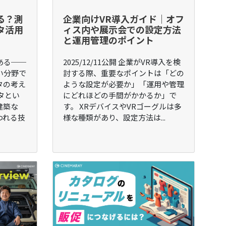
る？測
企業向けVR導入ガイド｜オフ
タ活用
ィス内や展示会での設定方法
と運用管理のポイント
ある──
2025/12/11公開 企業がVR導入を検
い分野で
討する際、重要なポイントは「どの
タの考え
ような設定が必要か」「運用や管理
タとい
にどれほどの手間がかかるか」で
建築な
す。 XRデバイスやVRゴーグルは多
われる技
様な種類があり、設定方法は...