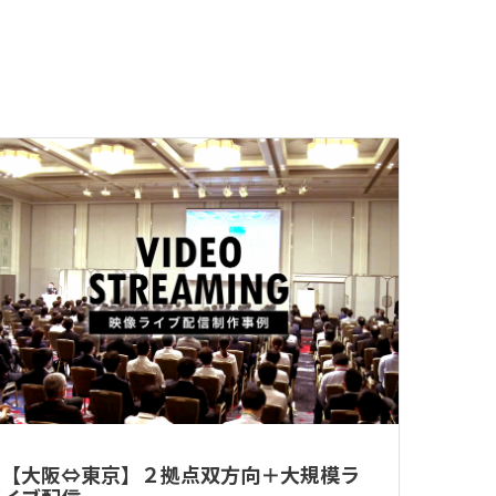
【大阪⇔東京】２拠点双方向＋大規模ラ