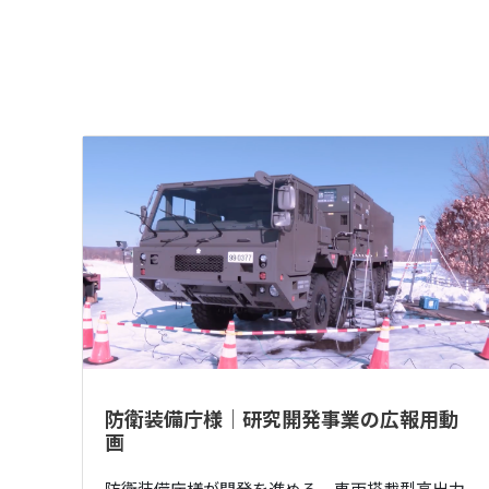
防衛装備庁様｜研究開発事業の広報用動
画
防衛装備庁様が開発を進める、車両搭載型高出力