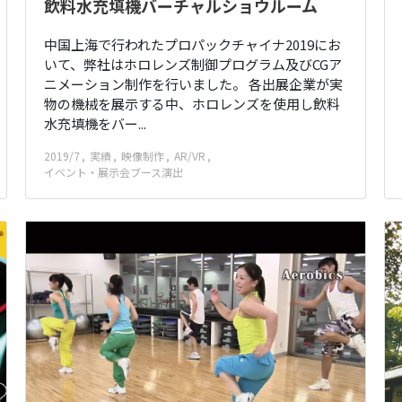
飲料水充填機バーチャルショウルーム
中国上海で行われたプロパックチャイナ2019にお
いて、弊社はホロレンズ制御プログラム及びCGア
ニメーション制作を行いました。 各出展企業が実
物の機械を展示する中、ホロレンズを使用し飲料
水充填機をバー...
2019/7
実績
映像制作
AR/VR
イベント・展示会ブース演出