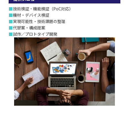
■
技術検証・機能検証（PoC対応）
■
機材・デバイス検証
■
実現可能性・技術課題の整理
■
代替案・構成提案
■
試作／プロトタイプ開発