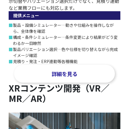
示切替やバリエーション選択だけでなく、見積り連動
など業務フローにも対応します。
提供メニュー
■
製品・設備シミュレーター…動きや仕組みを操作しなが
ら、全体像を確認
■
構成・条件シミュレーター…条件変更により結果がどう変
わるか一目瞭然
■
製品バリエーション選択…色や仕様を切り替えながら完成
イメージ確認
■
見積り・発注・ERP連動等各種機能
詳細を見る
XRコンテンツ開発（VR／
MR／AR）