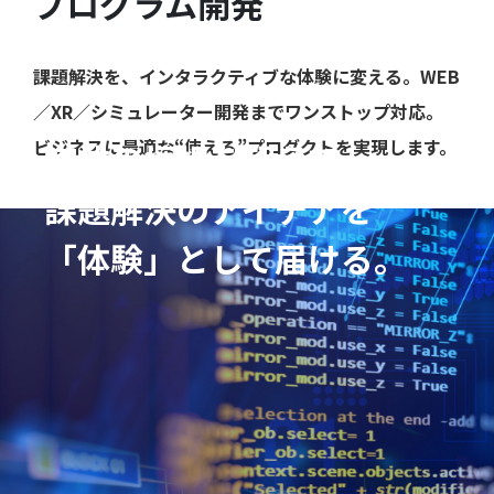
プログラム開発
課題解決を、インタラクティブな体験に変える。WEB
／XR／シミュレーター開発までワンストップ対応。
ビジネスに最適な“使える”プロダクトを実現します。
媒体の垣根を超えて、
課題解決のアイデアを
「体験」として届ける。