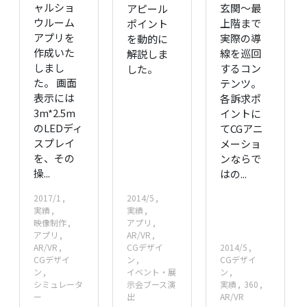
ャルショ
玄関〜最
アピール
ウルーム
上階まで
ポイント
アプリを
実際の導
を動的に
作成いた
線を巡回
解説しま
しまし
するコン
した。
た。 画面
テンツ。
表示には
各訴求ポ
3m*2.5m
イントに
のLEDディ
てCGアニ
スプレイ
メーショ
を、その
ンならで
操...
はの...
2017/1
2014/5
実績
実績
映像制作
アプリ
アプリ
AR/VR
AR/VR
CGデザイ
2014/5
CGデザイ
ン
CGデザイ
ン
イベント・展
ン
シミュレータ
示会ブース演
実績
360
ー
出
AR/VR