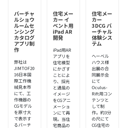
バーチャ
住宅メー
住宅メー
ルショウ
カー イ
カー
ルームセ
ベント用
3DCG バ
ンシング
iPad AR
ーチャル
カタログ
開発
体験シス
アプリ制
テム
作
iPad用AR
ヘーベル
アプリを
弊社は
ハウス様
住宅模型
JIMTOF20
出展の合
にかざす
16日本国
同展示会
ことによ
際工作機
にて
り、採光
械見本市
Oculus-
と通風の
にて、工
Rift用コン
イメージ
作機器の
テンツと
をCGアニ
CGモデル
して制
メーショ
を原寸大
作。約3分
ンにて再
で表示す
の尺にて
現。当住
るバーチ
CG住宅の
宅商品の