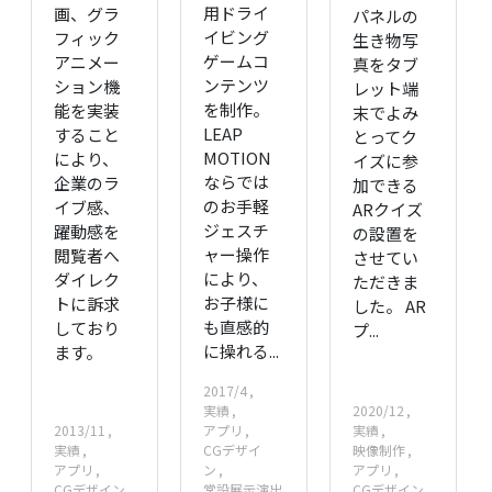
用ドライ
画、グラ
パネルの
イビング
フィック
生き物写
ゲームコ
アニメー
真をタブ
ンテンツ
ション機
レット端
を制作。
能を実装
末でよみ
LEAP
すること
とってク
MOTION
により、
イズに参
ならでは
企業のラ
加できる
のお手軽
イブ感、
ARクイズ
ジェスチ
躍動感を
の設置を
ャー操作
閲覧者へ
させてい
により、
ダイレク
ただきま
お子様に
トに訴求
した。 AR
も直感的
しており
プ...
に操れる...
ます。
2017/4
実績
2020/12
2013/11
アプリ
実績
実績
CGデザイ
映像制作
アプリ
ン
アプリ
CGデザイン
常設展示演出
CGデザイン