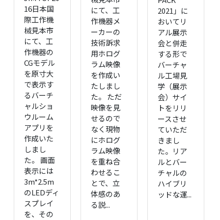
16日本国
にて、工
2021」に
際工作機
作機器メ
おいてリ
械見本市
ーカーの
アル展示
にて、工
技術訴求
会と併走
作機器の
用ホログ
する形で
CGモデル
ラム映像
バーチャ
を原寸大
を作成い
ル工場見
で表示す
たしまし
学（展示
るバーチ
た。 ただ
会）サイ
ャルショ
映像を見
トをリリ
ウルーム
せるので
ースさせ
アプリを
なく現物
ていただ
作成いた
にホログ
きまし
しまし
ラム映像
た。リア
た。 画面
を重ね合
ルとバー
表示には
わせるこ
チャルの
3m*2.5m
とで、立
ハイブリ
のLEDディ
体感のあ
ッドな運...
スプレイ
る説...
を、その