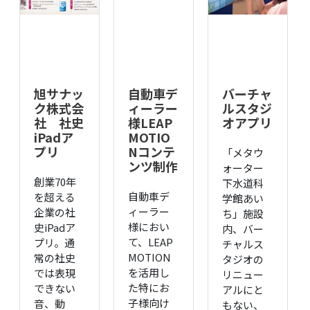
旭サナッ
自動車デ
バーチャ
ク株式会
ィーラー
ルスタジ
社 社史
様LEAP
オアプリ
iPadア
MOTIO
プリ
Nコンテ
「メタウ
ンツ制作
ォーター
創業70年
下水道科
自動車デ
を超える
学館あい
ィーラー
企業の社
ち」施設
様におい
史iPadア
内、バー
て、LEAP
プリ。通
チャルス
MOTION
常の社史
タジオの
を活用し
では表現
リニュー
た特にお
できない
アルにと
子様向け
音、動
もない、