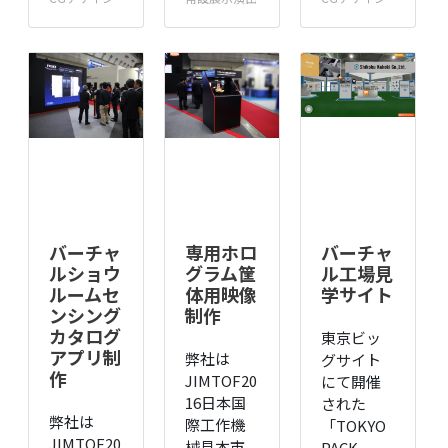
バーチャ
専用ホロ
バーチャ
ルショウ
グラム筐
ル工場見
ルームセ
体用映像
学サイト
ンシング
制作
カタログ
東京ビッ
アプリ制
弊社は
グサイト
作
JIMTOF20
にて開催
16日本国
された
弊社は
際工作機
「TOKYO
JIMTOF20
械見本市
PACK