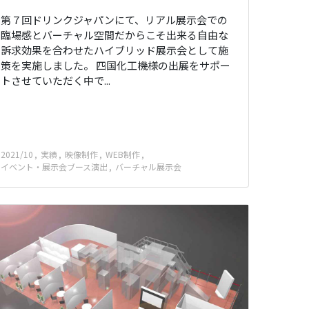
第７回ドリンクジャパンにて、リアル展示会での
臨場感とバーチャル空間だからこそ出来る自由な
訴求効果を合わせたハイブリッド展示会として施
策を実施しました。 四国化工機様の出展をサポー
トさせていただく中で...
2021/10
実績
映像制作
WEB制作
イベント・展示会ブース演出
バーチャル展示会