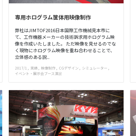
専用ホログラム筐体用映像制作
弊社はJIMTOF2016日本国際工作機械見本市に
て、工作機器メーカーの技術訴求用ホログラム映
像を作成いたしました。 ただ映像を見せるのでな
く現物にホログラム映像を重ね合わせることで、
立体感のある説...
2017/1
実績
映像制作
CGデザイン
シミュレーター
イベント・展示会ブース演出