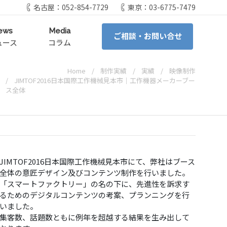
名古屋：052-854-7729
東京：03-6775-7479
ews
Media
ご相談・お問い合せ
ュース
コラム
Home
制作実績
実績
映像制作
JIMTOF2016日本国際工作機械見本市│工作機器メーカーブー
ス全体
JIMTOF2016日本国際工作機械見本市にて、弊社はブース
全体の意匠デザイン及びコンテンツ制作を行いました。
「スマートファクトリー」の名の下に、先進性を訴求す
るためのデジタルコンテンツの考案、プランニングを行
いました。
集客数、話題数ともに例年を超越する結果を生み出して