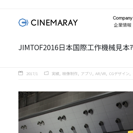
Company
企業情報
JIMTOF2016日本国際工作機械
2017/1
実績
映像制作
アプリ
AR/VR
CGデザイン