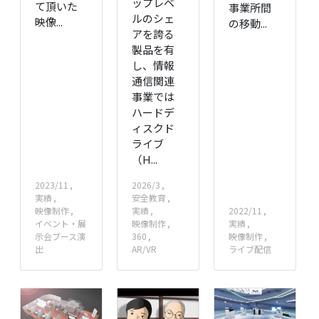
ップレベ
て頂いた
事業所間
ルのシェ
映像...
の移動...
アを誇る
製品を有
し、情報
通信関連
事業では
ハードデ
ィスクド
ライブ
（H...
2023/11
2026/3
実績
安全教育
映像制作
実績
2022/11
イベント・展
映像制作
実績
示会ブース演
360
映像制作
出
AR/VR
ライブ配信