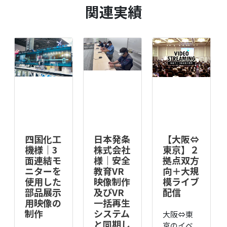
関連実績
四国化工
日本発条
【大阪⇔
機様｜3
株式会社
東京】２
面連結モ
様｜安全
拠点双方
ニターを
教育VR
向＋大規
使用した
映像制作
模ライブ
部品展示
及びVR
配信
用映像の
一括再生
制作
システム
大阪⇔東
と同期し
京のイベ