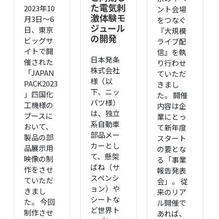
た電気刺
2023年10
ント会場
激体験モ
月3日～6
をつなぐ
ジュール
日、東京
『大規模
の開発
ビッグサ
ライブ配
イトで開
信』を執
日本発条
催された
り行わせ
株式会社
「JAPAN
ていただ
様（以
PACK2023
きまし
下、ニッ
」四国化
た。 開催
パツ様）
工機様の
内容は企
は、独立
ブースに
業にとっ
系自動車
おいて、
て新年度
部品メー
製品の部
スタート
カーとし
品展示用
の要とな
て、懸架
映像の制
る「事業
ばね（サ
作をさせ
報告発表
スペンシ
ていただ
会」。 従
ョン）や
きまし
来のリア
シートな
た。 今回
ル開催で
ど世界ト
制作させ
あれば、