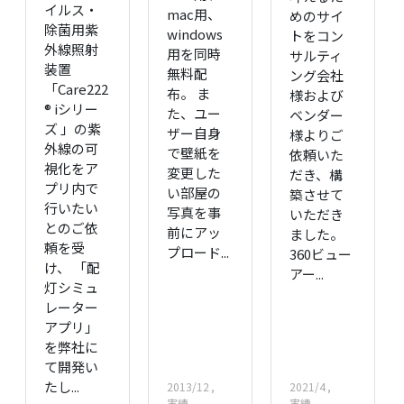
イルス・
mac用、
めのサイ
除菌用紫
windows
トをコン
外線照射
用を同時
サルティ
装置
無料配
ング会社
「Care222
布。 ま
様および
® iシリー
た、ユー
ベンダー
ズ 」の紫
ザー自身
様よりご
外線の可
で壁紙を
依頼いた
視化をア
変更した
だき、構
プリ内で
い部屋の
築させて
行いたい
写真を事
いただき
とのご依
前にアッ
ました。
頼を受
プロード...
360ビュー
け、 「配
アー...
灯シミュ
レーター
アプリ」
を弊社に
て開発い
たし...
2013/12
2021/4
実績
実績