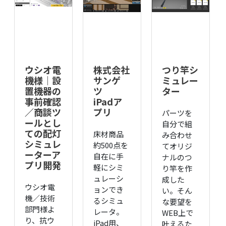
ウシオ電
株式会社
つり竿シ
機様｜設
サンゲ
ミュレー
置機器の
ツ
ター
事前確認
iPadア
／商談ツ
プリ
パーツを
ールとし
自分で組
ての配灯
床材商品
み合わせ
シミュレ
約500点を
てオリジ
ーターア
自在に手
ナルのつ
プリ開発
軽にシミ
り竿を作
ュレーシ
成した
ウシオ電
ョンでき
い。そん
機／技術
るシミュ
な要望を
部門様よ
レータ。
WEB上で
り、抗ウ
iPad用、
叶えるた