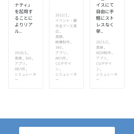
ナティ」
イスにて
を起用す
自由に手
2015/2
ることに
軽にスト
イベント・展
よりリア
レスなく
示会ブース演
ル...
挙...
出
実績
映像制作
2015/2
360
実績
2018/2
アプリ
WEB制作
実績
360
AR/VR
アプリ
アプリ
CGデザイ
CGデザイ
AR/VR
ン
ン
シミュレータ
シミュレータ
シミュレータ
ー
ー
ー