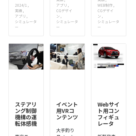
2024/1
アプリ
WEB制作
実績
CGデザイ
CGデザイ
アプリ
ン
ン
シミュレータ
シミュレータ
シミュレータ
ー
ー
ー
ステアリ
イベント
Webサイ
ング制御
用VRコ
ト用コン
機構の運
ンテンツ
フィギュ
転体感機
レータ
大手釣り