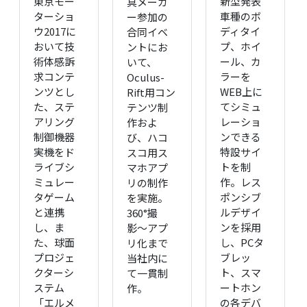
東京モー
新型発表
具メーカ
ターショ
車種のボ
ー参加の
ウ2017に
ディタイ
合同イベ
おいて技
プ、ホイ
ントにお
術体感訴
ール、カ
いて、
求コンテ
ラーを
Oculus-
ンツとし
WEB上に
Rift用コン
た、ステ
てシミュ
テンツ制
アリング
レーショ
作およ
制御機器
ンできる
び、ハコ
実機をド
特設サイ
スコ用ス
ライブシ
トを制
マホアプ
ミュレー
作。レス
リの制作
タゲーム
ポンシブ
を実施。
と連携
ルデザイ
360°撮
し、ま
ンを採用
影〜アプ
た、球面
し、PCタ
リ化まで
プロジェ
ブレッ
当社内に
クターシ
ト、スマ
て一貫制
ステム
ートホン
作。
「エルメ
の各デバ