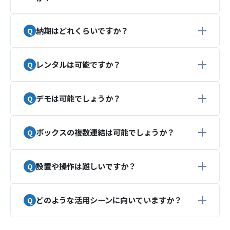
です。
初めての方でも安心して導入いただけるよう、最
適なコンテンツをご提案します。
納期はどれくらいですか？
はい。素材の状態に合わせて、最適な表現
（2D→3D化、演出案）をご提案します。
レンタルは可能ですか？
通常は数週間〜が目安となります。
お急ぎの場合も柔軟に対応いたします。
デモは可能でしょうか？
はい、短期イベント向けにレンタルプランもご用
意しています。
展示会や期間限定プロモーションにも最適です。
ボックスの複数連結は可能でしょうか？
シネマレイ 名古屋ショールーム（本社）でデモ体
レンタル一式
験が可能でございます。
80,000円（税別）／1日あたり
デモ体験の他に、オンライン相談も可能です。
設置や操作は難しいですか？
BOXの連結は3台まで可能です。
お気軽にお問い合わせください。
■基本料金に含まれるもの
複数台を跨るアニメーション表現にも対応。複数
3DホログラムBOX本体、電源コード、設置用マニ
台を連動させることで、より多くの方の目に触れ
どのような活用シーンに向いていますか？
専門知識がなくても簡単に操作できる設計です。
まずは無料で相談
ュアル
られる高いアピール力をもったダイナミックなコ
また、設置サポートや初期設定も対応しておりま
コンテンツ制作費は含まれておりません。
ンテンツを展開できます。
デモ依頼
すのでご安心ください。