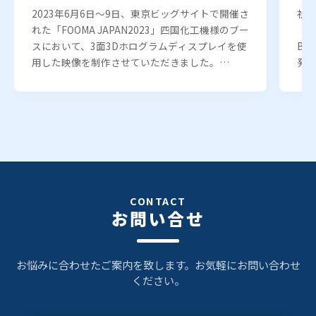
2023年6月6日～9日、東京ビッグサイトで開催さ
社内
れた「FOOMA JAPAN2023」四国化工機様のブー
「L
スにおいて、3面3Dホログラムディスプレイを使
B
用した映像を制作させていただきました。…
発
CONTACT
お問い合せ
お悩みに合わせたご案内を致します。お気軽にお問い合わせ
ください。