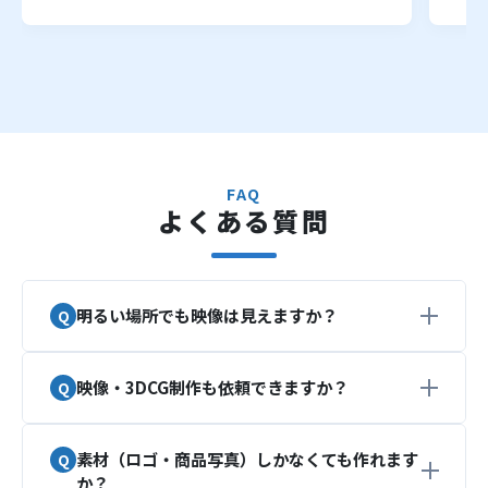
FAQ
よくある質問
明るい場所でも映像は見えますか？
映像・3DCG制作も依頼できますか？
はい、一定の明るさ環境でも視認可能ですが、よ
り鮮明に表示するためには照明の調整や設置位置
の工夫をおすすめしています。展示環境に合わせ
素材（ロゴ・商品写真）しかなくても作れます
はい、企画から制作までワンストップで対応可能
た最適な設置をご提案します。
か？