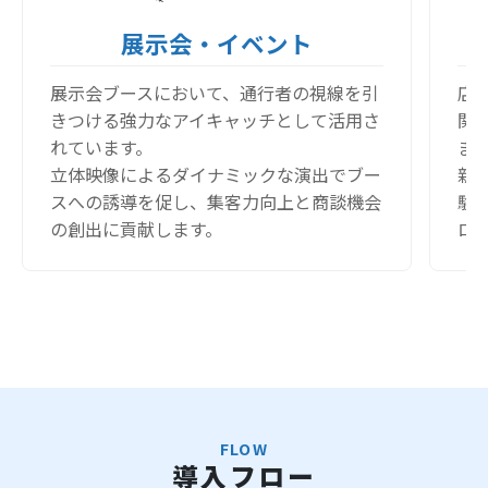
展示会・イベント
展示会ブースにおいて、通行者の視線を引
店
きつける強力なアイキャッチとして活用さ
関
れています。
ま
立体映像によるダイナミックな演出でブー
新
スへの誘導を促し、集客力向上と商談機会
験
の創出に貢献します。
ロ
FLOW
導入フロー