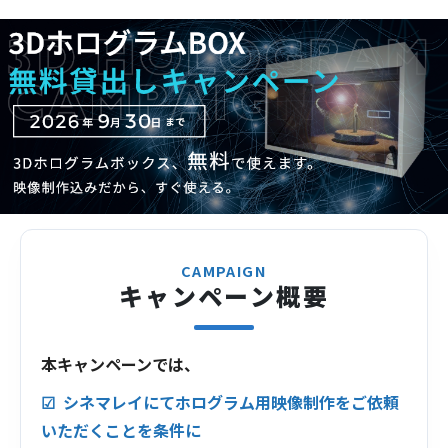
展示会・店舗・イベント・製品デモ・教育など、
国内配送（往復）
幅広いシーンで活用されています。
40,000円（税別）
特に「目立たせたい」「分かりやすく伝えたい」
※最低1日よりお貸出します。
用途に最適です。
※展示会・イベント会場への搬入も可能です。
※配送は宅急便等を使用した場合の費用となりま
す。シネマレイスタッフによる配送・設置サポー
トは別途費用が発生します。
※機材のみのレンタルは行っておりません。
3DCG 制作＋レンタル機材費は別途お問い合わせ
CAMPAIGN
くだい。
キャンペーン概要
※展示会などの搬入・機材設置費も含まれており
ません。相談ください。
本キャンペーンでは、
シネマレイにてホログラム用映像制作をご依頼
いただくことを条件に