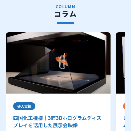
COLUMN
コラム
導入実績
研
四国化工機様｜3面3Dホログラムディス
Le
プレイを活用した展示会映像
ムB