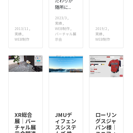
だわりが
随所に...
2023/3
実績
2013/11
WEB制作
2019/2
実績
バーチャル展
実績
WEB制作
示会
WEB制作
XR総合
JMUデ
ローリン
展│バー
ィフェン
グスジャ
チャル展
スシステ
パン様｜