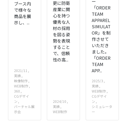
ー
更に防衛
ブース内
「ORDER
産業に関
で様々な
TEAM
心を持つ
商品を展
APPAREL
優秀な人
示し、...
SIMULAT
材の採用
OR」を制
を図る姿
作させて
勢を表現
いただき
すること
ました。
で、信頼
「ORDER
性の高...
TEAM
APP...
2021/11
実績
映像制作
2025/3
WEB制作
実績
360
WEB制作
CGデザイ
CGデザイ
ン
2024/10
ン
バーチャル展
実績
シミュレータ
示会
WEB制作
ー