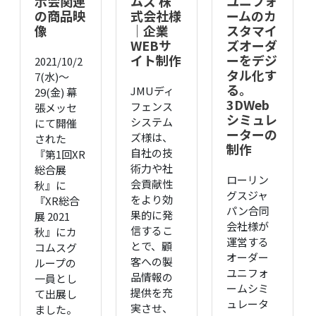
示会関連
ムズ 株
ユニフォ
の商品映
式会社様
ームのカ
像
｜企業
スタマイ
WEBサ
ズオーダ
イト制作
ーをデジ
2021/10/2
タル化す
7(水)～
る。
JMUディ
29(金) 幕
3DWeb
フェンス
張メッセ
シミュレ
システム
にて開催
ーターの
ズ様は、
された
制作
自社の技
『第1回XR
術力や社
総合展
ローリン
会貢献性
秋』に
グスジャ
をより効
『XR総合
パン合同
果的に発
展 2021
会社様が
信するこ
秋』にカ
運営する
とで、顧
コムスグ
オーダー
客への製
ループの
ユニフォ
品情報の
一員とし
ームシミ
提供を充
て出展し
ュレータ
実させ、
ました。