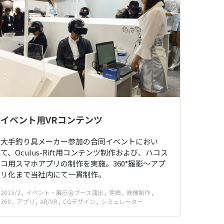
イベント用VRコンテンツ
大手釣り具メーカー参加の合同イベントにおい
て、Oculus-Rift用コンテンツ制作および、ハコス
コ用スマホアプリの制作を実施。360°撮影〜アプ
リ化まで当社内にて一貫制作。
2015/2
イベント・展示会ブース演出
実績
映像制作
360
アプリ
AR/VR
CGデザイン
シミュレーター