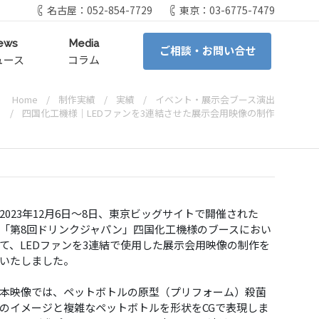
名古屋：052-854-7729
東京：03-6775-7479
ews
Media
ご相談・お問い合せ
ュース
コラム
Home
制作実績
実績
イベント・展示会ブース演出
四国化工機様｜LEDファンを3連結させた展示会用映像の制作
2023年12月6日～8日、東京ビッグサイトで開催された
「第8回ドリンクジャパン」四国化工機様のブースにおい
て、LEDファンを3連結で使用した展示会用映像の制作を
いたしました。
本映像では、ペットボトルの原型（プリフォーム）殺菌
のイメージと複雑なペットボトルを形状をCGで表現しま