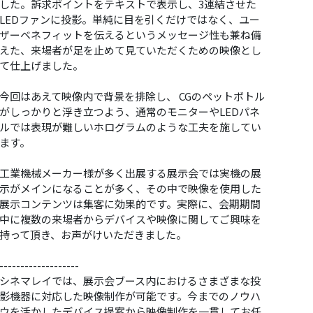
した。訴求ポイントをテキストで表示し、3連結させた
LEDファンに投影。単純に目を引くだけではなく、ユー
ザーベネフィットを伝えるというメッセージ性も兼ね備
えた、来場者が足を止めて見ていただくための映像とし
て仕上げました。
今回はあえて映像内で背景を排除し、 CGのペットボトル
がしっかりと浮き立つよう、通常のモニターやLEDパネ
ルでは表現が難しいホログラムのような工夫を施してい
ます。
工業機械メーカー様が多く出展する展示会では実機の展
示がメインになることが多く、その中で映像を使用した
展示コンテンツは集客に効果的です。実際に、会期期間
中に複数の来場者からデバイスや映像に関してご興味を
持って頂き、お声がけいただきました。
-------------------
シネマレイでは、展示会ブース内におけるさまざまな投
影機器に対応した映像制作が可能です。今までのノウハ
ウを活かしたデバイス提案から映像制作を一貫してお任