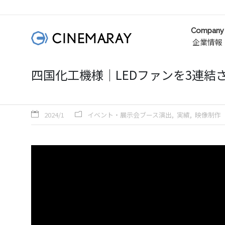
Company
企業情報
四国化工機様｜LEDファンを3連結
2024/1
イベント・展示会ブース演出
実績
映像制作