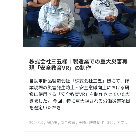
株式会社三五様｜製造業での重大災害再
現「安全教育VR」の制作
自動車部品製造会社「株式会社三五」様にて、作
業現場の災害発生防止・安全意識向上における研
修に使用する「安全教育VR」を制作させていただ
きました。 今回、特に重大視される労働災害項目
を選定いただき...
2024/10
AR/VR
安全教育
実績
映像制作
360
アプリ