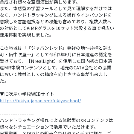
合成され様々な空間演出が楽しめます。
また、体感型の学習ツールとして見て理解するだけでは
なく、ハンドトラッキングによる操作やインバウンドを
意識した言語選択などの機能も含めており、複数人数へ
の対応としてもMRグラスを10セット常設する事で幅広い
運用体制を実現しました。
この地域は「『ジャパンレッド』発祥の地～弁柄と銅の
町・備中吹屋～」として令和2年6月に日本遺産の認定を
受けており、【NrealLight】を使用した国内初の日本遺
産MR体験コンテンツとして、地元のCATV会社との協業
において教材としての精度を向上させる事が出来まし
た。
▼旧吹屋小学校WEBサイト
https://fukiya-japan.red/fukiyaschool/
-------------------
ハンドトラッキング操作による体験型のXRコンテンツは
様々なシチュエーションで活用でいただけます。
実写動画、３DCGとの組み合わせやアイデアは様々。ご