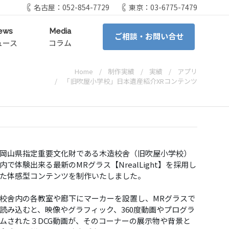
名古屋：052-854-7729
東京：03-6775-7479
ews
Media
ご相談・お問い合せ
ュース
コラム
Home
制作実績
実績
アプリ
「旧吹屋小学校」日本遺産紹介XRコンテンツ
岡山県指定重要文化財である木造校舎（旧吹屋小学校）
内で体験出来る最新のMRグラス【NrealLight】を採用し
た体感型コンテンツを制作いたしました。
校舎内の各教室や廊下にマーカーを設置し、MRグラスで
読み込むと、映像やグラフィック、360度動画やプログラ
ムされた３DCG動画が、そのコーナーの展示物や背景と