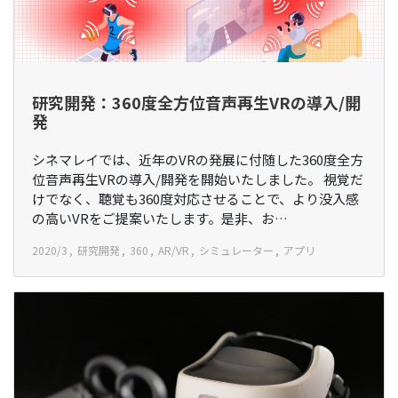
研究開発：360度全方位音声再生VRの導入/開
発
シネマレイでは、近年のVRの発展に付随した360度全方
位音声再生VRの導入/開発を開始いたしました。 視覚だ
けでなく、聴覚も360度対応させることで、より没入感
の高いVRをご提案いたします。是非、お…
2020/3
研究開発
360
AR/VR
シミュレーター
アプリ