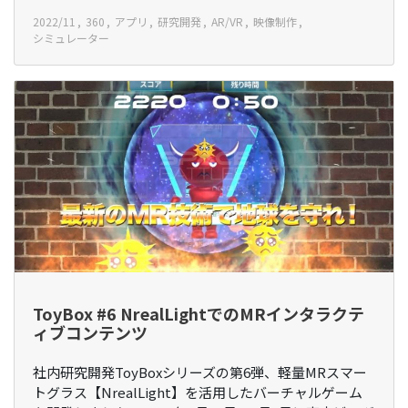
2022/11
360
アプリ
研究開発
AR/VR
映像制作
シミュレーター
ToyBox #6 NrealLightでのMRインタラクテ
ィブコンテンツ
社内研究開発ToyBoxシリーズの第6弾、軽量MRスマー
トグラス【NrealLight】を活用したバーチャルゲーム