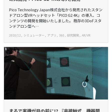
Pico Technology Japan株式会社から発売されたスタン
ドアロン型VRヘッドセット「PICO G2 4K」の導入、コ
ンテンツの開発を開始いたしました。 既存の3DoFスタ
ンドアロン型ヘ…
2020/12
シミュレーター
アプリ
360
研究開発
AR/VR
まるで実機が目の前に!? 『非接触式 機器閲