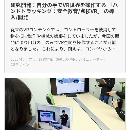
研究開発：自分の手でVR世界を操作する 「ハ
ンドトラッキング：安全教育/点検VR」 の導
入/開発
従来のVRコンテンツでは、コントローラーを使用して
物を掴む動作や機械の操縦をしていましたが、今回の開
発により自分の手のみでVR空間を操作することが可能
となりました。 これにより、例えば、コンベヤから…
2020/4
アプリ
研究開発
360
AR/VR
シミュレーター
CGデザイン