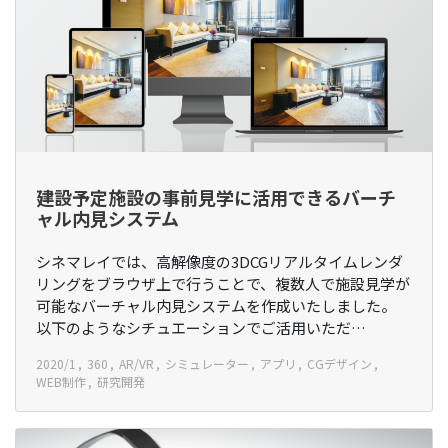
建設予定施設の事前見学に活用できるバーチ
ャル内見システム
シネマレイでは、高解像度の3DCGリアルタイムレンダ
リングをブラウザ上で行うことで、複数人で施設見学が
可能なバーチャル内見システムを作成いたしました。
以下のようなシチュエーションでご活用いただ…
2020/1
360
AR/VR
シミュレーター
アプリ
CGデザイン
WEB制作
研究開発