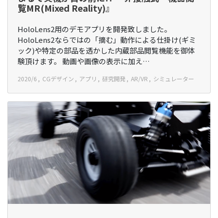
覧MR(Mixed Reality)』
HoloLens2用のデモアプリを開発致しました。
HoloLens2ならではの「摘む」動作による仕掛け(ギミ
ック)や特定の部品を透かした内蔵部品閲覧機能を御体
験頂けます。 動画や画像の表示に加え…
2020/6
CGデザイン
アプリ
研究開発
AR/VR
シミュレーター