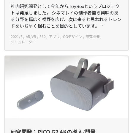
社内研究開発として今年からToyBoxというプロジェク
トは発足しました。 シネマレイの制作者自ら興味のあ
る分野を幅広く視野を広げ、次に来ると思われるトレン
ドをいち早く掴むことを目的としています。 …
2021/6
AR/VR
360
アプリ
CGデザイン
研究開発
シミュレーター
研究開発：PICO G2 4Kの導入/開発