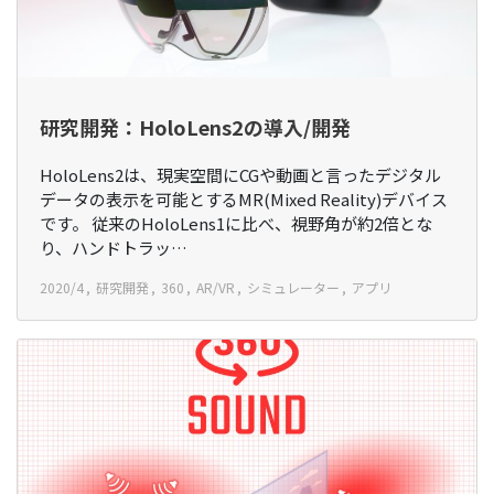
研究開発：HoloLens2の導入/開発
HoloLens2は、現実空間にCGや動画と言ったデジタル
データの表示を可能とするMR(Mixed Reality)デバイス
です。 従来のHoloLens1に比べ、視野角が約2倍とな
り、ハンドトラッ…
2020/4
研究開発
360
AR/VR
シミュレーター
アプリ