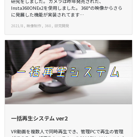
研究をしました。 カメラは昨年発売された、
Insta360ONEx2を使用しました。 360°の映像からさら
に発展した機能が実装されてます…
2021/8
映像制作
360
研究開発
一括再生システム ver2
VR動画を複数人で同時再生でき、管理PCで再生の管理