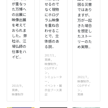
が重なっ
せるので
困る災害
た万博へ
なく現物
ではあり
の出展に
にホログ
ますが、
映像出展
ラム映像
万が一起
を考えて
を重ね合
きた場合
おられま
わせるこ
を想定し
した。 弊
とで、立
たストー
社は、江
体感のあ
リーのた
場仏師の
る説...
め実際...
仕事をハ
2017/1
イビ...
実績
映像制作
CGデザイ
ン
シミュレータ
2021/7
ー
映像制作
2010/9
イベント・展
CGデザイ
実績
示会ブース演
ン
映像制作
出
実績