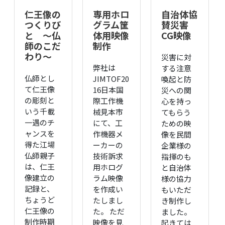
仁王像の
専用ホロ
自治体協
つくりび
グラム筐
賛災害
と 〜仏
体用映像
CG映像
師のこだ
制作
わり〜
災害に対
弊社は
する注意
仏師とし
JIMTOF20
喚起と防
て仁王像
16日本国
災への関
の彫刻と
際工作機
心を持っ
いう千載
械見本市
てもらう
一遇のチ
にて、工
ための映
ャンスを
作機器メ
像を民間
得た江場
ーカーの
企業様の
仏師親子
技術訴求
指揮のも
は、仁王
用ホログ
と自治体
像建立の
ラム映像
様の協力
記録と、
を作成い
もいただ
ちょうど
たしまし
き制作し
仁王像の
た。 ただ
ました。
制作時期
映像を見
起きては