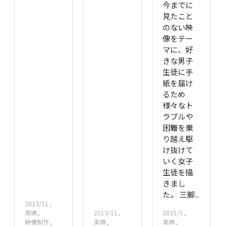
今までに
見たこと
のない映
像をテー
マに、好
きな男子
生徒に手
紙を届け
るため
様々なト
ラブルや
困難を乗
り越え駆
け抜けて
いく女子
生徒を描
きまし
た。 三脚...
2013/11
実績
2013/11
2021/5
映像制作
実績
実績