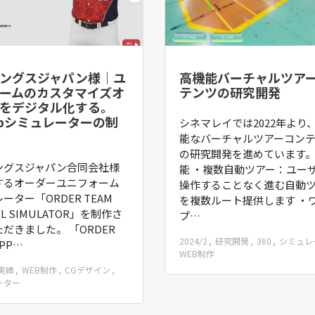
ングスジャパン様｜ユ
高機能バーチャルツア
ームのカスタマイズオ
テンツの研究開発
をデジタル化する。
ebシミュレーターの制
シネマレイでは2022年より
能なバーチャルツアーコン
の研究開発を進めています。
ングスジャパン合同会社様
能 ・複数自動ツアー：ユー
するオーダーユニフォーム
操作することなく進む自動
ーター「ORDER TEAM
を複数ルート提供します ・
EL SIMULATOR」を制作さ
プ…
だきました。 「ORDER
2024/2
研究開発
360
シミュレ
APP…
WEB制作
実績
WEB制作
CGデザイン
ーター