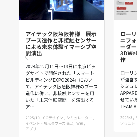
アイテック阪急阪神様｜展示
ローリ
ブース造作と非接触センサー
ニフォ
による未来体験イマーシブ空
ーダー
間演出
3DW
作
2024年12月11日〜13日に東京ビッ
ローリ
グサイトで開催された「スマート
が運営
ビルディングEXPO2024」におい
シミュレ
て、アイテック阪急阪神様のブース
APPAR
造作に併せ、非接触センサーを用
せていた
いた「未来体験空間」を演出する
TEAM 
ア…
2025/3
2025/10
CGデザイン
シミュレーター
シミュレ
イベント・展示会ブース演出
実績
アプリ