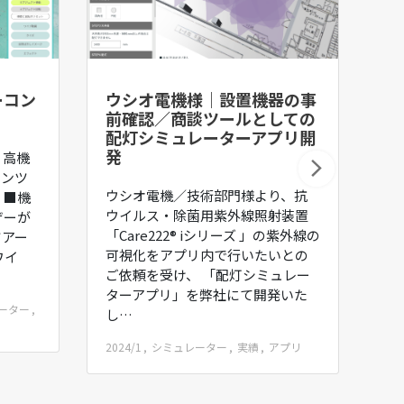
ーコン
ウシオ電機様｜設置機器の事
パ
前確認／商談ツールとしての
ス
配灯シミュレーターアプリ開
ュ
発
、高機
株
テンツ
ウシオ電機／技術部門様より、抗
す
 ■機
ウイルス・除菌用紫外線照射装置
C
ザーが
「Care222® iシリーズ 」の紫外線の
ザ
ツアー
可視化をアプリ内で行いたいとの
した
ワイ
ご依頼を受け、 「配灯シミュレー
は
ターアプリ」を弊社にて開発いた
202
ーター
し…
シ
2024/1
シミュレーター
実績
アプリ