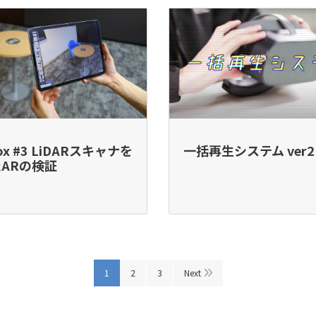
ox #3 LiDARスキャナを
一括再生システム ver2
ARの検証
1
2
3
Next