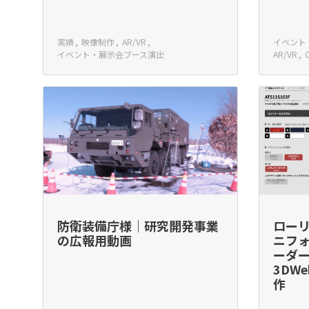
実績
映像制作
AR/VR
イベント
イベント・展示会ブース演出
AR/VR
防衛装備庁様｜研究開発事業
ロー
の広報用動画
ニフ
ーダ
3DW
作