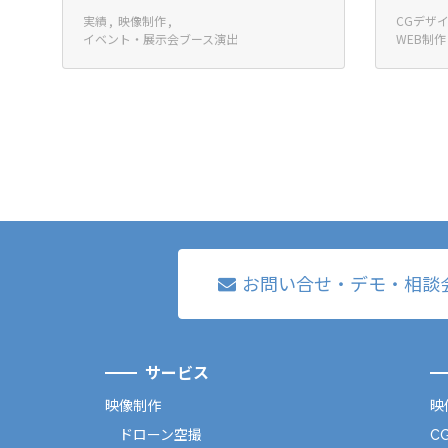
実績
映像制作
CGデザ
イベント・展示会ブース演出
WEB制作
お問い合せ・デモ・相談
サービス
映像制作
映
ドローン空撮
C