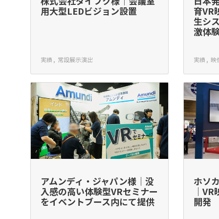
株式会社ダイフク様｜会議室
日本
用大型LEDビジョン設置
育VR
生シ
激体
実績
常設展示演出
実績
映
アムンディ・ジャパン様｜没
ホソ
入感の高い体験型VRセミナー
｜VR
をイベントブース内にて提供
開発