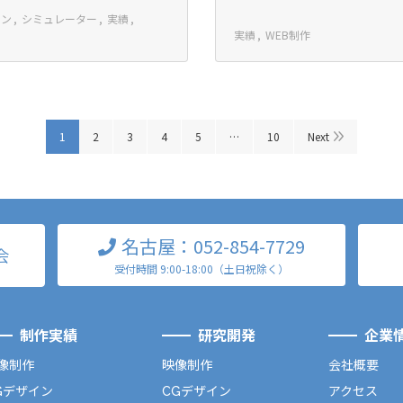
イン
シミュレーター
実績
実績
WEB制作
1
2
3
4
5
10
Next
名古屋：052-854-7729
会
受付時間 9:00-18:00（土日祝除く）
制作実績
研究開発
企業
像制作
映像制作
会社概要
Gデザイン
CGデザイン
アクセス