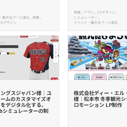
実績
アプリ
CGデザイン
・展示会ブース演出
実績
シミュレーター
CGデザイン
イベント・展示会ブース演出
リングスジャパン様｜ユ
株式会社ディー・エル
ォームのカスタマイズオ
様｜松本市 冬季観光シ
ーをデジタル化する。
ロモーション LP制作
ebシミュレーターの制