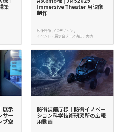
ス様｜
Astemo様 | JMS2025
構築
Immersive Theater 用映像
制作
映像制作
CGデザイン
イベント・展示会ブース演出
実績
｜展示
防衛装備庁様｜防衛イノベー
ンサー
ション科学技術研究所の広報
シブ空
用動画