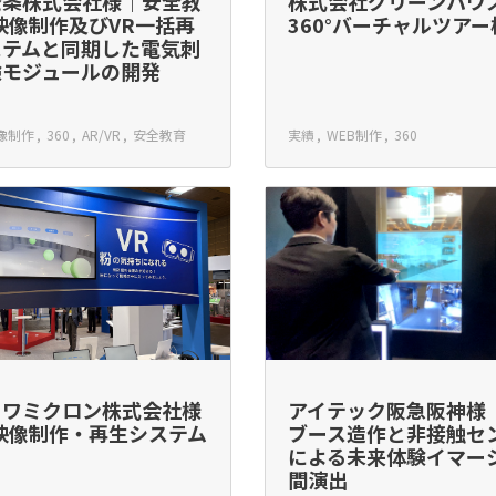
発条株式会社様｜安全教
株式会社グリーンハウ
映像制作及びVR一括再
360°バーチャルツアー
ステムと同期した電気刺
験モジュールの開発
像制作
360
AR/VR
安全教育
実績
WEB制作
360
カワミクロン株式会社様
アイテック阪急阪神様
映像制作・再生システム
ブース造作と非接触セ
による未来体験イマー
間演出