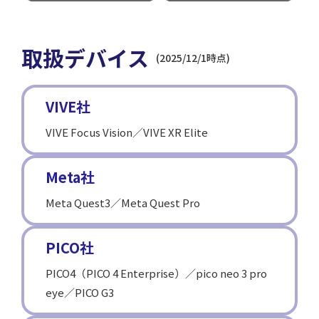
取扱デバイス
(2025/12/1時点)
VIVE社
VIVE Focus Vision／VIVE XR Elite
Meta社
Meta Quest3／Meta Quest Pro
PICO社
PICO4（PICO 4 Enterprise）／pico neo 3 pro
eye／PICO G3