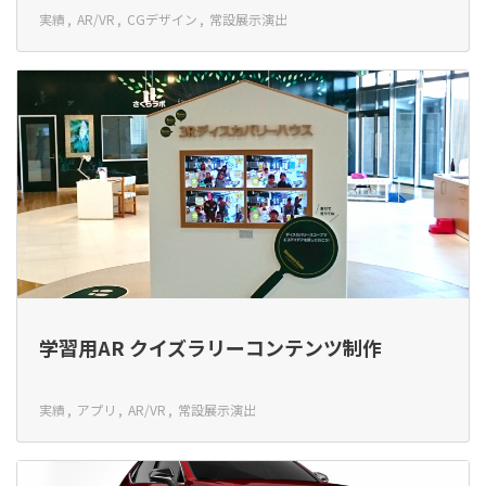
実績
AR/VR
CGデザイン
常設展示演出
学習用AR クイズラリーコンテンツ制作
実績
アプリ
AR/VR
常設展示演出