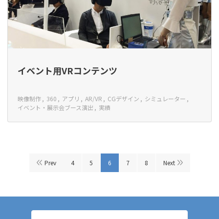
イベント用VRコンテンツ
映像制作
360
アプリ
AR/VR
CGデザイン
シミュレーター
イベント・展示会ブース演出
実績
Prev
4
5
6
7
8
Next