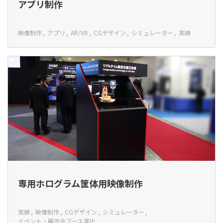
アプリ制作
映像制作
アプリ
AR/VR
CGデザイン
シミュレーター
実績
専用ホログラム筐体用映像制作
実績
映像制作
CGデザイン
シミュレーター
イベント・展示会ブース演出