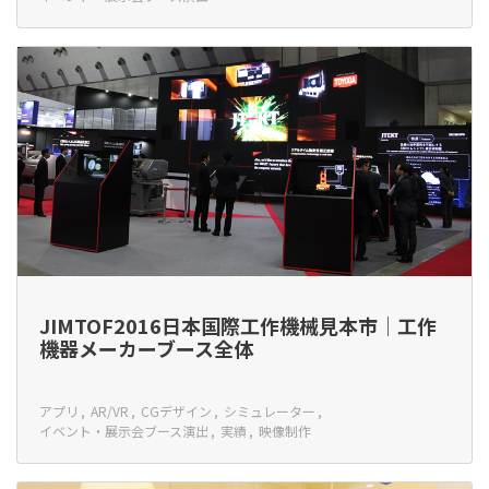
JIMTOF2016日本国際工作機械見本市│工作
機器メーカーブース全体
アプリ
AR/VR
CGデザイン
シミュレーター
イベント・展示会ブース演出
実績
映像制作