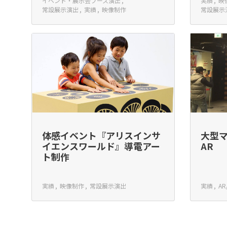
イベント・展示会ブース演出
実績
映
常設展示演出
実績
映像制作
常設展示
体感イベント『アリスインサ
大型
イエンスワールド』導電アー
AR
ト制作
実績
映像制作
常設展示演出
実績
AR