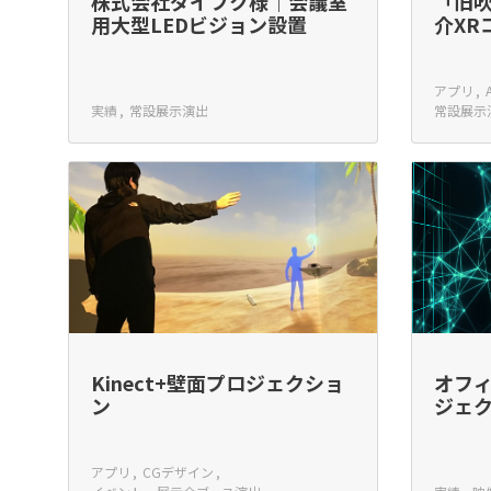
株式会社ダイフク様｜会議室
「旧
用大型LEDビジョン設置
介XR
アプリ
実績
常設展示演出
常設展示
Kinect+壁面プロジェクショ
オフ
ン
ジェ
アプリ
CGデザイン