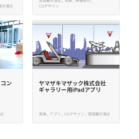
常設展示演出
実績
映像制作
展示演出
CGデザイン
ーコン
ヤマザキマザック株式会社
ギャラリー用iPadアプリ
出
実績
アプリ
CGデザイン
常設展示演出