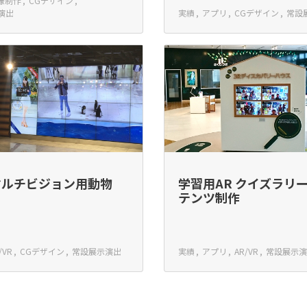
像制作
CGデザイン
演出
実績
アプリ
CGデザイン
常設
マルチビジョン用動物
学習用AR クイズラリ
テンツ制作
/VR
CGデザイン
常設展示演出
実績
アプリ
AR/VR
常設展示演