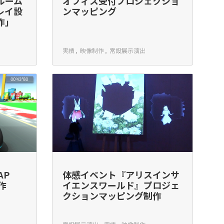
ルーム
オフィス受付プロジェクショ
レイ設
ンマッピング
作」
実績
映像制作
常設展示演出
AP
体感イベント『アリスインサ
作
イエンスワールド』プロジェ
クションマッピング制作