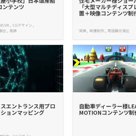
吹屋小学校」日本遺産紹
住宅メーカー様ショー
コンテンツ
「大型マルチディスプ
置＋映像コンテンツ制
AR/VR
CGデザイン
演出
実績
実績
映像制作
常設展示演出
ィスエントランス用プロ
自動車ディーラー様LE
クションマッピング
MOTIONコンテンツ制