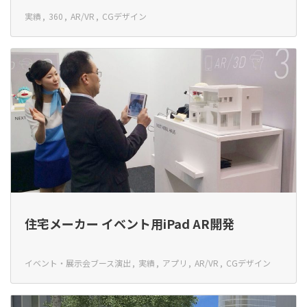
実績
360
AR/VR
CGデザイン
住宅メーカー イベント用iPad AR開発
イベント・展示会ブース演出
実績
アプリ
AR/VR
CGデザイン