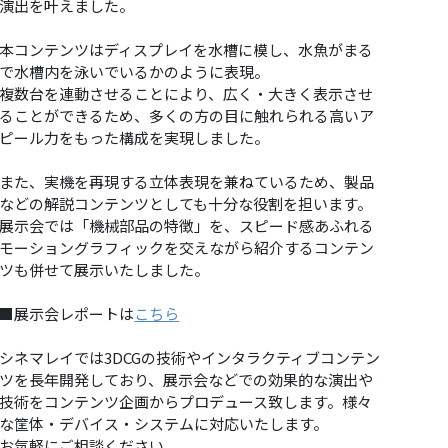
演出を叶えました。
本コンテンツはディスプレイを水槽に模し、水魚がまる
で水槽内を泳いでいるかのように表現。
複数台を連動させることにより、広く・大きく表示させ
ることができるため、多くの方の目に触れられる高いア
ピール力をもった構成を実現しました。
また、実機を再現する立体表現を兼ねているため、製品
などの解説コンテンツとしても十分な役割を担います。
展示会では「機械部品の特徴」を、スピード感あふれる
モーショングラフィックを交えながら紹介するコンテン
ツも併せて展示いたしました。
■展示会レポートは
こちら
シネマレイでは3DCGの技術やインタラクティブコンテン
ツを長年開発しており、展示会などでの効果的な演出や
技術をコンテンツ企画からプロデュース致します。様々
な筐体・デバイス・システムに対応いたします。
お気軽にご相談ください。