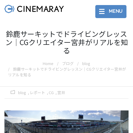
MENU
鈴鹿サーキットでドライビングレッス
ン│CGクリエイター宮井がリアルを知
る
Home
ブログ
blog
鈴鹿サーキットでドライビングレッスン│CGクリエイター宮井が
リアルを知る
blog
レポート
CG
宮井