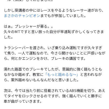
しかし受講者の中にはレースをやるようなレーサー達がおり、
まさかのチャンピオン
までもが参加していました。
はぁ。プレッシャーが募る。。
久々のMTですと言い放った自分が早速恥ずかしくなってきま
した。
トランシーバーを渡され、いざ乗り込み運転ですが久々すぎ
て焦り、一人で運転なので、今さら聞けないことに戸惑いなが
ら、何とかエンジンをかけ、ブレーキの講習です。
濡れた路面でのブレーキでしたが、意識的に強く踏もうとも
なかなか踏めず、教官に
「もっと踏めるな～」
と言われなが
ら、案外踏めないもんなんだなと思いました。
次は、今では当たり前に搭載されているABS機能を切り、あえ
てタイヤをロックさせるのですが、強く踏んでいくと勝手に
車が曲がっていきます。