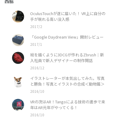
西脇
OculusTouchが遂に届いた！ VR上に自分の
手が現れる高い没入感
2017/2
「Google Daydream View」開封レビュー
2017/1
絵を描くように3DCGが作れるZbrush｜新
入社員で新人デザイナーの制作閑話
2016/12
イラストレーターが本気出してみた。写真
と勝負！写真とイラストの合成＜動物篇＞
2016/10
VRの次はAR！Tangoによる技術の進歩で来
年はAR元年がやってくる！
2016/10