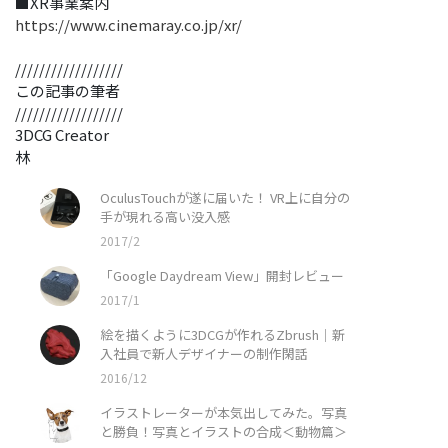
■XR事業案内
https://www.cinemaray.co.jp/xr/
//////////////////
この記事の筆者
//////////////////
3DCG Creator
林
OculusTouchが遂に届いた！ VR上に自分の
手が現れる高い没入感
2017/2
「Google Daydream View」開封レビュー
2017/1
絵を描くように3DCGが作れるZbrush｜新
入社員で新人デザイナーの制作閑話
2016/12
イラストレーターが本気出してみた。写真
と勝負！写真とイラストの合成＜動物篇＞