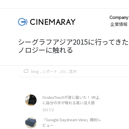
Company
企業情報
シーグラフアジア2015に行ってき
ノロジーに触れる
blog
レポート
CG
宮井
OculusTouchが遂に届いた！ VR上
に自分の手が現れる高い没入感
2017/2
「Google Daydream View」開封レ
ビュー