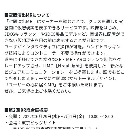
■空間演出MRについて
「空間演出MR」はマーカーを読むことで、グラスを通した実
空間に仮想現実を表示できるサービスです。映像をはじめ、
3DCGキャラクターや3DCG製品モデルなど、実世界に配置がで
きない仮想現実を目の前に表示することが可能です。
ユーザがインタラクティブに操作が可能。ハンドトラッキン
グ技術によりコントローラー不要で操作ができます。
過去に手掛けてきた様々なXR・MR・ARコンテンツ制作をグ
レードアップさせ、HMD【NrealLight】を使用した「新たな
ビジュアルコミュニケーション」をご提案します。誰でもどこ
でも楽しめるをテーマに空間演出からトータルデザインし
「ユーザーの心に届くMR」をご体験いただけます。
ぜひ、ご来場の上ご体験ください。
■第2回 XR総合展概要
・会期： 2022年6月29日(水)～7月1日(金) 10:00～18:00
・会場：東京ビッグサイト
〒135-0063 東京都江東区有明３丁目１１−１