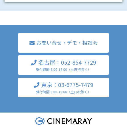
提とさせて頂きます。（筐体レンタルのみの利用は不可）
無料となる筐体レンタル期間は 最大1週間。（展示会・イ
ベントでの設営／本番／撤去期間を含む）
筐体の配送費用、設置・撤去費用は別途お客様負担とさせ
■会社名
［必須］
て頂きます。
設置写真・動画の撮影および、弊社Webサイト／営業資料
お問い合せ・デモ・相談会
等にて活用させて頂く前提となります。
数量限定につき、ご契約先着順とさせて頂きます。
■お名前
［必須］
名古屋：052-854-7729
用途・場所・業種による簡易審査を実施させて頂きます。
受付時間 9:00-18:00（土日祝除く）
対象筐体： 1面タイプのみとなります。
提供台数： 1社（1名）様につき1台まで
東京：03-6775-7479
■ご希望・ご質問等
受付時間 9:00-18:00（土日祝除く）