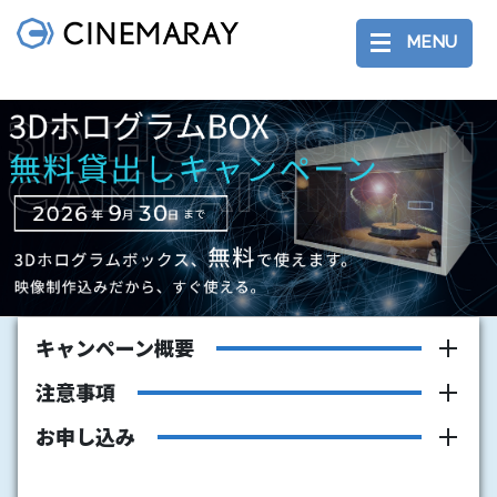
MENU
キャンペーン概要
注意事項
弊社にてホログラム用映像制作をご依頼いただくことを条
お申し込み
キャンペーン期間：2026年4月25日（土）～2026年9月30
件に
日（水）
ホログラムボックスを無料でお貸出
シネマレイによるホログラム映像制作を請け負うことを前
■メールアドレス
［必須］