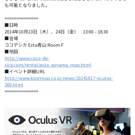
も可能となりました。
==============
■日時
2014年10月23日（木）、24日（金） 13:00 – 18:30
■会場
ココデシカ Esta青山 RoomＦ
■地図
http://www.coco-de-
sica.com/rental/esta_aoyama_map.html
■イベント詳細URL
http://www.bizgroup.co.jp/news/20141017-oculus-
360.html
==============