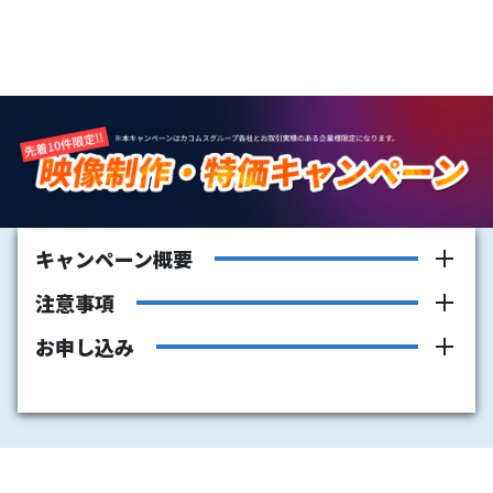
キャンペーン概要
注意事項
お申し込み
キャンペーン期間：2026年9月末ご契約分まで
掲載の金額は税別となります。
■メールアドレス
［必須］
無料制作のショート動画は、ご発注いただいた映像をもと
にリメイク編集を行う形式となります。
プラン内容に含まれる撮影日数·制作範囲を超える場合、
別途費用が発生いたします。