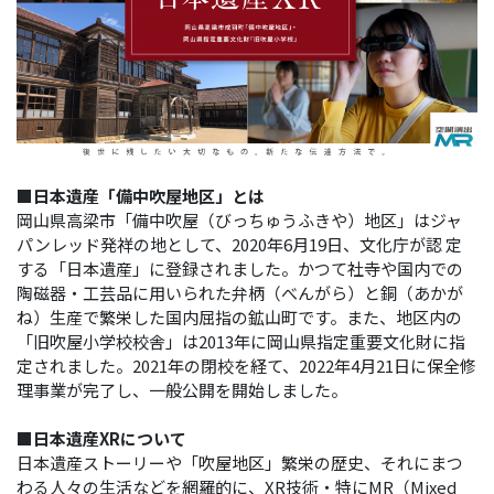
■⽇本遺産「備中吹屋地区」とは
岡⼭県⾼梁市「備中吹屋（びっちゅうふきや）地区」はジャ
パンレッド発祥の地として、2020年6⽉19⽇、⽂化庁が認 定
する「⽇本遺産」に登録されました。かつて社寺や国内での
陶磁器・⼯芸品に⽤いられた弁柄（べんがら）と銅（あかが
ね）⽣産で繁栄した国内屈指の鉱⼭町です。また、地区内の
「旧吹屋⼩学校校舎」は2013年に岡⼭県指定重要⽂化財に指
定されました。2021年の閉校を経て、2022年4⽉21⽇に保全修
理事業が完了し、⼀般公開を開始しました。
■⽇本遺産XRについて
⽇本遺産ストーリーや「吹屋地区」繁栄の歴史、それにまつ
わる⼈々の⽣活などを網羅的に、XR技術・特にMR（Mixed