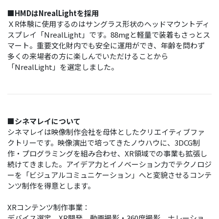
■HMDはNrealLightを採⽤
ＸR体験に使⽤するのはサングラス形状のヘッドマウントディ
スプレイ「NrealLight」です。88mgと軽量で装着もさっとス
マート。重要⽂化財内でも安全に運⽤ができ、年齢を問わず
多くの来場者の⽅に楽しんでいただけることから
「NrealLight」を選定しました。
■シネマレイについて
シネマレイは映像制作会社を⺟体としたクリエイティブファ
クトリーです。映像演出で培ってきたノウハウに、3DCG制
作・プログラミングを組み合わせ、XR領域での事業も拡張し
続けてきました。アイデア⼒とイノベーション⼒でテクノロジ
ーを「ビジュアルコミュニケーション」へと変貌させるコンテ
ンツ制作を得意とします。
XRコンテンツ制作事業：
デバイス選定、XR開発、動画撮影・360度撮影、ナレーショ