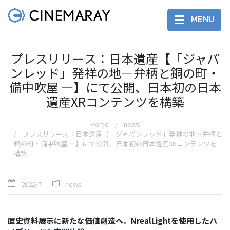
MENU
プレスリリース：⽇本遺産【「ジャパ
ンレッド」発祥の地―弁柄と銅の町・
備中吹屋 ―】にて公開、⽇本初の⽇本
遺産XRコンテンツを構築
Home
news
プレスリリース：⽇本遺産【「ジャパンレッド」発祥の地―弁柄と
銅の町・備中吹屋 ―】にて公開、⽇本初の⽇本遺産XRコンテンツを
構築
2022/7
news
歴史資料展⽰に新たな価値創造へ。NrealLightを使⽤したハ