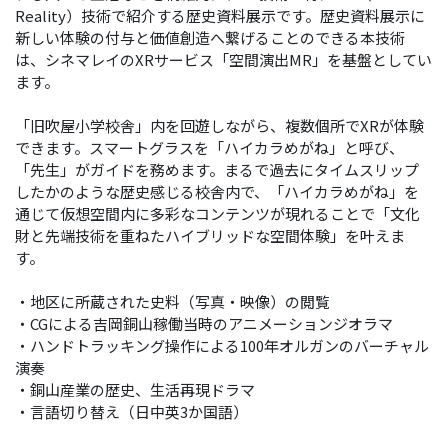
Reality）技術で紹介する歴史資料展⽰です。歴史資料展⽰に
新しい体験の付与と価値創造へ繋げることのできる本技術
は、シネマレイのXRサービス「空間演出MR」を基盤としてい
ます。
「旧吹屋⼩学校舎」内を回遊しながら、複数個所でXRが体験
できます。スマートグラスを「ハイカラめがね」と呼び、
「先⽣」がガイドを務めます。まるで過去にタイムスリップ
したかのような歴史感じる校舎内で、「ハイカラめがね」を
通じて仮想空間内に多彩なコンテンツが現れることで「⽂化
財と先端技術を重ねたハイブリッドな空間体験」を叶えま
す。
・地区に所蔵された史料（写真・映像）の閲覧
・CGによる吉岡銅⼭稼働当時のアニメーションジオラマ
・ハンドトラッキング操作による100年オルガンのバーチャル
演奏
・銅⼭産業の歴史、⽣活再現ドラマ
・⾔語切り替え（⽇中英3か国語）