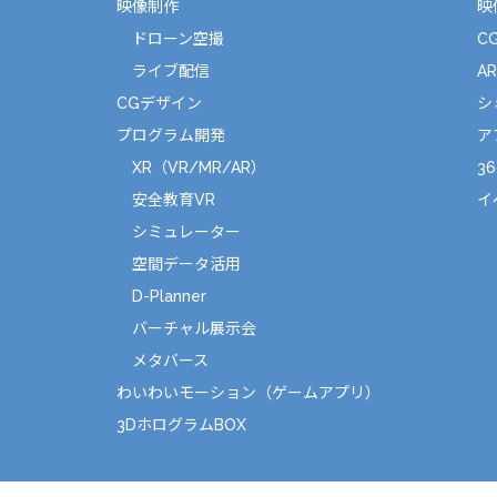
映像制作
映
ドローン空撮
C
ライブ配信
A
CGデザイン
シ
プログラム開発
ア
XR（VR/MR/AR）
36
安全教育VR
イ
シミュレーター
空間データ活用
D-Planner
バーチャル展示会
メタバース
わいわいモーション（ゲームアプリ）
3DホログラムBOX