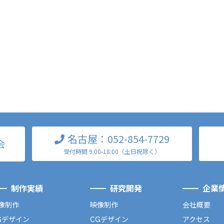
名古屋：052-854-7729
会
受付時間 9:00-18:00（土日祝除く）
制作実績
研究開発
企業
像制作
映像制作
会社概要
Gデザイン
CGデザイン
アクセス